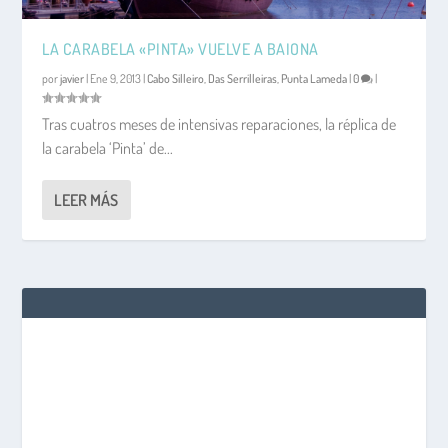
LA CARABELA «PINTA» VUELVE A BAIONA
por
javier
|
Ene 9, 2013
|
Cabo Silleiro
,
Das Serrilleiras
,
Punta Lameda
|
0
|
Tras cuatros meses de intensivas reparaciones, la réplica de
la carabela ‘Pinta’ de...
LEER MÁS