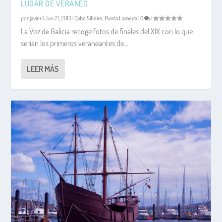
LUGAR DE VERANEO
por
javier
|
Jun 21, 2013
|
Cabo Silleiro
,
Punta Lameda
|
0
|
La Voz de Galicia recoge fotos de finales del XIX con lo que
serían los primeros veraneantes de...
LEER MÁS