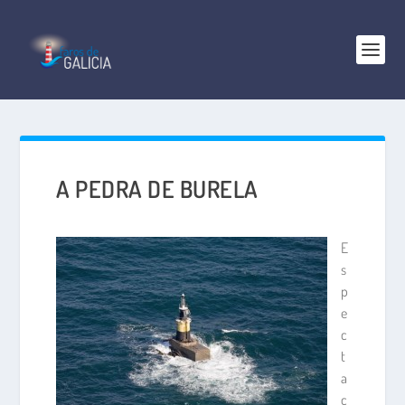
A PEDRA DE BURELA
E
s
p
e
c
t
a
c